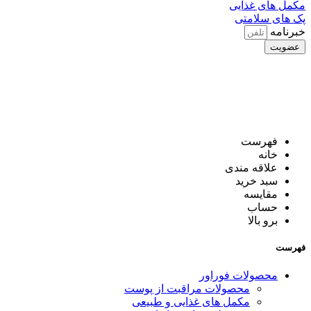
مکمل های غذایی
پک های سلامتی
خبرنامه
عضویت
کلیه حقوق شامل محتوا و تصاویر برای فروشگاه اینترنتی یلدا
محفوظ است.
طراحی و اجرا توسط
کافی نت آنلاین
فهرست
خانه
علاقه مندی
سبد خرید
مقایسه
حساب
برو بالا
فهرست
محصولات فوراور
محصولات مراقبت از پوست
مکمل‌ های غذایی و طبیعی