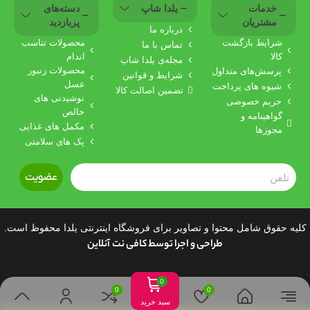
خدمات
یلدا شاپ
دسته‌های
مشتریان
پربازدید
درباره‌ ما
شرایط بازگشت
محصولات تناسب
تماس با ما
کالا
اندام
مجله‌ی یلدا شاپ
محصولات زنبور
پرسش‌های متداول
شرایط و قوانین
عسل
شیوه های پرداخت
تضمین اصالت کالا
نوشیدنی های
حریم خصوصی
خالص
گواهینامه‌ و
مکمل های غذایی
مجوزها
پک های سلامتی
عضویت
کلیه حقوق شامل محتوا و تصاویر برای فروشگاه اینترنتی یلدا محفوظ است.
طراحی و اجرا توسط
کافی نت آنلاین
سبد خرید