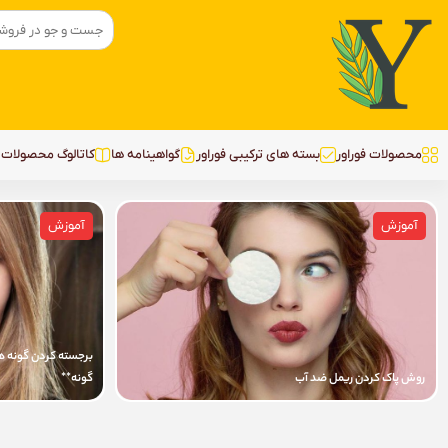
محصولات فوراور
بسته‌ های ترکیبی فوراور
گواهینامه ها
کاتالوگ محصولات ف
آموزش
آموزش
برجسته کردن گونه ه
روش پاک کردن ریمل ضد آب
گونه**