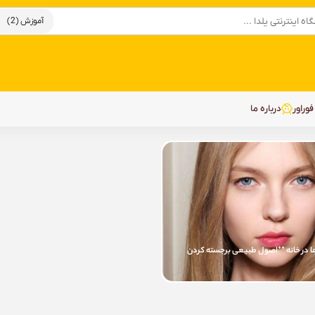
وراور
درباره ما
ا در خانه **اصول طبیعی برجسته کردن