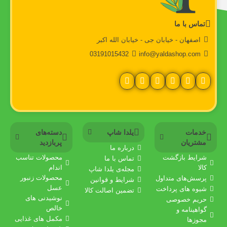
تماس با ما
اصفهان - خیابان جی - خیابان الله اکبر
03191015432
info@yaldashop.com
خدمات
یلدا شاپ
دسته‌های
مشتریان
پربازدید
درباره‌ ما
شرایط بازگشت
محصولات تناسب
تماس با ما
کالا
اندام
مجله‌ی یلدا شاپ
محصولات زنبور
پرسش‌های متداول
شرایط و قوانین
عسل
شیوه های پرداخت
تضمین اصالت کالا
نوشیدنی های
حریم خصوصی
خالص
گواهینامه‌ و
مکمل های غذایی
مجوزها